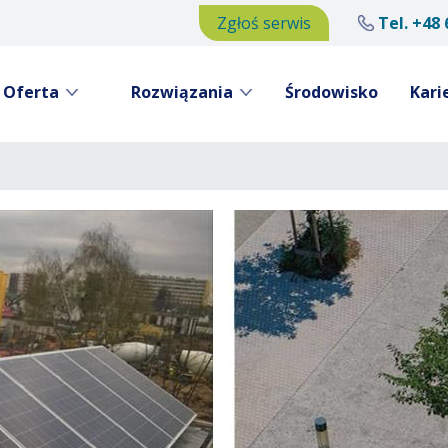
Zgłoś serwis
Tel.
+48 
Oferta
Rozwiązania
Środowisko
Kari
Przejdź
do
treści