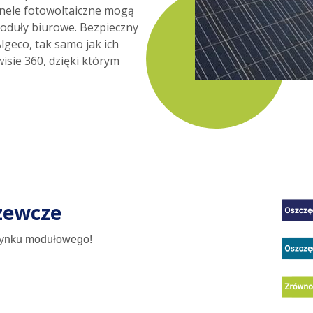
anele fotowoltaiczne mogą
moduły biurowe. Bezpieczny
lgeco, tak samo jak ich
sie 360, dzięki którym
Obra
zewcze
dynku modułowego!