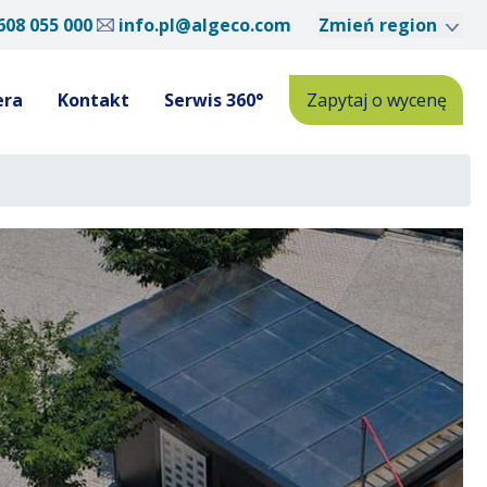
608 055 000
info.pl@algeco.com
Zmień region
era
Kontakt
Serwis 360°
Zapytaj o wycenę