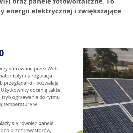
iFi oraz panele fotowoltaiczne. To
 energii elektrycznej i zwiększające
0
czy sterowane przez Wi-Fi
tor i płynna regulacja -
b przeglądarki - pozwalają
. Użytkownicy docenią także
je tryb ogrzewania do rytmu
ną temperaturę w
azły się również panele
iona przez inwestorów,