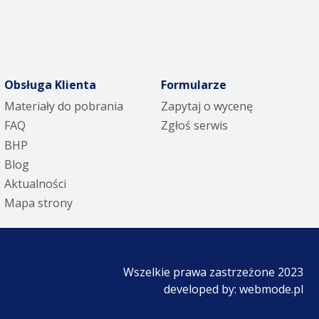
Obsługa Klienta
Formularze
Materiały do pobrania
Zapytaj o wycenę
FAQ
Zgłoś serwis
BHP
Blog
Aktualności
Mapa strony
Wszelkie prawa zastrzeżone 2023
developed by:
webmode.pl