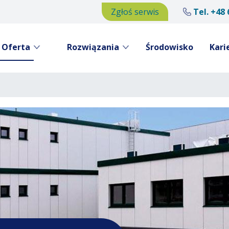
Zgłoś serwis
Tel.
+48 
Oferta
Rozwiązania
Środowisko
Kari
Przejdź
do
treści