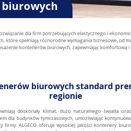
 biurowych
ozwiązanie dla firm potrzebujących elastycznego i ekonomi
, które spełniają różnorodne wymagania biznesowe, od mał
sażenie kontenerów biurowych, zapewniając komfortową i f
enerów biurowych standard pr
regionie
niają doskonały klimat, dużo naturalnego światła ora
m dla budynków tymczasowych, umożliwiając kontynuowani
ji firmy. ALGECO oferuje wysokiej jakości kontenery biu