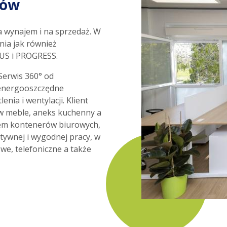
rów
 wynajem i na sprzedaż. W
nia jak również
US i PROGRESS.
Serwis 360° od
 energooszczędne
nia i wentylacji. Klient
 meble, aneks kuchenny a
jem kontenerów biurowych,
ktywnej i wygodnej pracy, w
we, telefoniczne a także