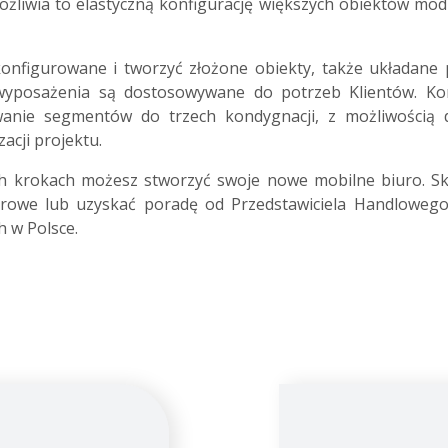
liwia to elastyczną konfigurację większych obiektów moduł
figurowane i tworzyć złożone obiekty, także układane pi
wyposażenia są dostosowywane do potrzeb Klientów. Kon
wanie segmentów do trzech kondygnacji, z możliwością d
acji projektu.
ych krokach możesz stworzyć swoje nowe mobilne biuro. Sko
urowe lub uzyskać poradę od Przedstawiciela Handloweg
h w Polsce.