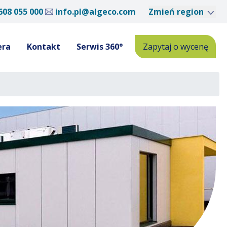
608 055 000
info.pl@algeco.com
Zmień region
era
Kontakt
Serwis 360°
Zapytaj o wycenę