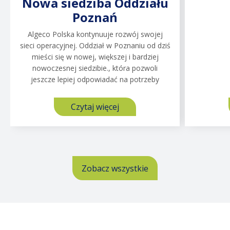
Nowa siedziba Oddziału
kwest
Het Palet to szkoła podstawowa w
wynikaj
Poznań
miejscowości Hoogeveen w Holandii. Ze
szafk
względu na rozbudowę, niezbędne były
Algeco Polska kontynuuje rozwój swojej
sanitaria
tymczasowe sale lekcyjne. Klient
sieci operacyjnej. Oddział w Poznaniu od dziś
potrzebował rozwiązania, które nie tylko
mieści się w nowej, większej i bardziej
zostanie
nowoczesnej siedzibie., która pozwoli
jeszcze lepiej odpowiadać na potrzeby
Czytaj więcej
o
Szkoła
Czytaj więcej
o
Podstawowa
Nowa
Het
siedziba
Palet
Oddziału
Zobacz wszystkie
&
Poznań
Algeco
Zobacz wszystkie
-
tymczasowe
sale
lekcyjne