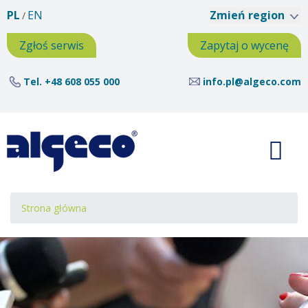
Przejdź
PL
EN
Zmień region
do
treści
Zgłoś serwis
Zapytaj o wycenę
Tel.
+48 608 055 000
info.pl@algeco.com
Ścieżka
Strona główna
nawigacyjna