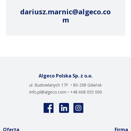
dariusz.marnic@algeco.co
m
Algeco Polska Sp. z o.o.
ul. Budowlanych 17F • 80-298 Gdańsk
info.pl@algeco.com
• +48 608 055 000
Oferta
Firma