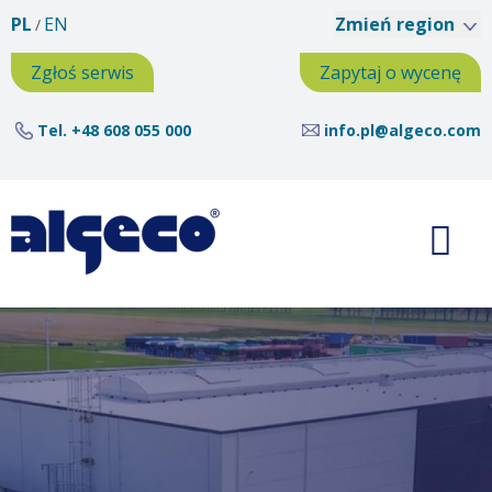
Przejdź
PL
EN
Zmień region
do
treści
Zgłoś serwis
Zapytaj o wycenę
Tel.
+48 608 055 000
info.pl@algeco.com