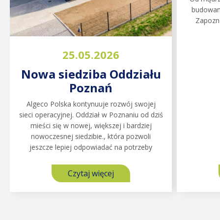
budowani
Szkoła Podstawowa Het
Szaf
Zapozna
Palet & Algeco -
budo
tymczasowe sale
za
25.05.2026
lekcyjne
Zaplecze
Nowa siedziba Oddziału
kwest
Het Palet to szkoła podstawowa w
wynikaj
Poznań
miejscowości Hoogeveen w Holandii. Ze
szafk
względu na rozbudowę, niezbędne były
Algeco Polska kontynuuje rozwój swojej
sanitaria
tymczasowe sale lekcyjne. Klient
sieci operacyjnej. Oddział w Poznaniu od dziś
potrzebował rozwiązania, które nie tylko
mieści się w nowej, większej i bardziej
zostanie
nowoczesnej siedzibie., która pozwoli
jeszcze lepiej odpowiadać na potrzeby
Czytaj więcej
o
Szkoła
Czytaj więcej
o
Podstawowa
Nowa
Het
siedziba
Palet
Oddziału
Zobacz wszystkie
&