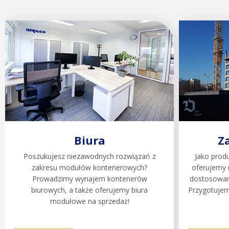
Biura
Z
Poszukujesz niezawodnych rozwiązań z
Jako prod
zakresu modułów kontenerowych?
oferujemy 
Prowadzimy wynajem kontenerów
dostosowan
biurowych, a także oferujemy biura
Przygotujem
modułowe na sprzedaż!