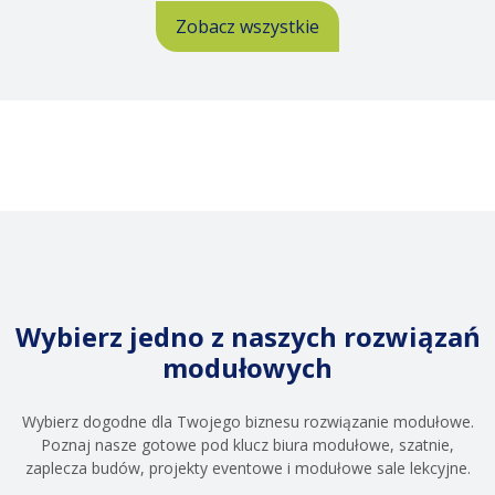
Poznań
Algeco
Zobacz wszystkie
-
tymczasowe
sale
lekcyjne
Wybierz jedno z naszych rozwiązań
modułowych
Wybierz dogodne dla Twojego biznesu rozwiązanie modułowe.
Poznaj nasze gotowe pod klucz biura modułowe, szatnie,
zaplecza budów, projekty eventowe i modułowe sale lekcyjne.