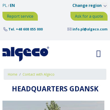
Skip
PL
EN
Change region
to
main
Report service
Ask for a quote
content
Tel.
+48 608 055 000
info.pl@algeco.com
Breadcrumb
Home
Contact with Algeco
HEADQUARTERS GDANSK