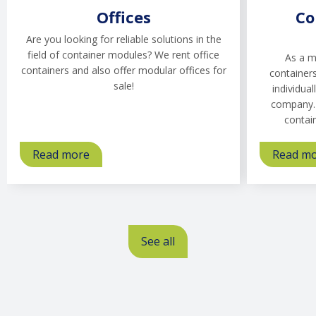
Offices
Co
Are you looking for reliable solutions in the
field of container modules? We rent office
As a m
containers and also offer modular offices for
containers
sale!
individual
company. 
contai
Read more
about
Read m
Offices
See all