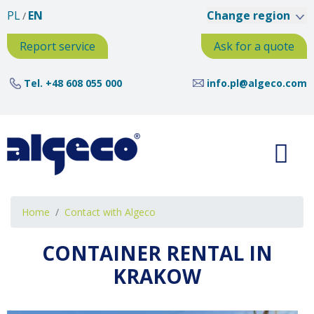
Skip
PL
EN
Change region
to
main
Report service
Ask for a quote
content
Tel.
+48 608 055 000
info.pl@algeco.com
Breadcrumb
Home
Contact with Algeco
CONTAINER RENTAL IN
KRAKOW