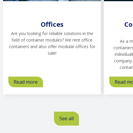
Offices
Co
Are you looking for reliable solutions in the
field of container modules? We rent office
As a m
containers and also offer modular offices for
containers
sale!
individual
company. 
contai
Read more
about
Read m
Offices
See all