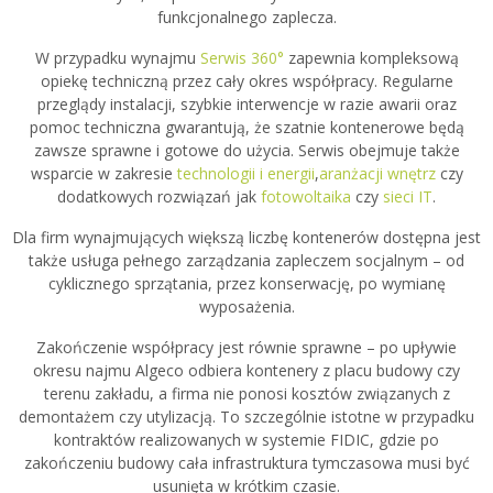
funkcjonalnego zaplecza.
W przypadku wynajmu
Serwis 360°
zapewnia kompleksową
opiekę techniczną przez cały okres współpracy. Regularne
przeglądy instalacji, szybkie interwencje w razie awarii oraz
pomoc techniczna gwarantują, że szatnie kontenerowe będą
zawsze sprawne i gotowe do użycia. Serwis obejmuje także
wsparcie w zakresie
technologii i energii
,
aranżacji wnętrz
czy
dodatkowych rozwiązań jak
fotowoltaika
czy
sieci IT
.
Dla firm wynajmujących większą liczbę kontenerów dostępna jest
także usługa pełnego zarządzania zapleczem socjalnym – od
cyklicznego sprzątania, przez konserwację, po wymianę
wyposażenia.
Zakończenie współpracy jest równie sprawne – po upływie
okresu najmu Algeco odbiera kontenery z placu budowy czy
terenu zakładu, a firma nie ponosi kosztów związanych z
demontażem czy utylizacją. To szczególnie istotne w przypadku
kontraktów realizowanych w systemie FIDIC, gdzie po
zakończeniu budowy cała infrastruktura tymczasowa musi być
usunięta w krótkim czasie.