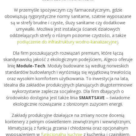
W przemyśle spożywczym czy farmaceutycznym, gdzie
obowiązują rygorystyczne normy sanitarne, szatnie wyposażane
są w strefy brudne i czyste, śluzy sanitarne czy dodatkowe
umywalki. Możliwa jest instalacja ścianek działowych
oddzielających strefy o różnym poziomie czystości, a także
podłączenie do infrastruktury wodno-kanalizacyjnej
.
Dla firm poszukujących rozwiązań premium, które łączą
skandynawską jakość z ekologicznym podejściem, Algeco oferuje
linię
Module-Tech
. Moduły budowane są według norweskich
standardów budowlanych i wyróżniają się wyjątkową trwałością
oraz wysokim komfortem użytkowania. To inwestycja na lata,
idealna dla zakładów produkcyjnych planujących długoterminowe
wykorzystanie zaplecza socjalnego. Dla firm dbających o
środowisko dostępna jest także linia
SMARTSAVE
– świadome
ekologicznie rozwiązanie z obniżonym zużyciem energii.
Zakłady produkcyjne działające na zmiany nocne docenią
kontenery z pełnym oświetleniem zewnętrznym i wewnętrznym,
klimatyzacją z funkcją grzania i chłodzenia oraz opcjonalnym
wyposażeniem w
funkcjonalną kuchnię
z kuchenką i czajnikiem.