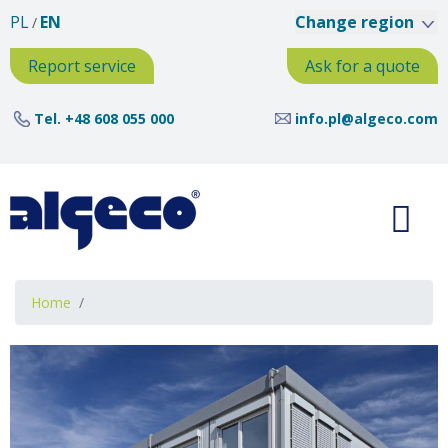
Skip
PL
EN
Change region
to
main
Report service
Ask for a quote
content
Tel.
+48 608 055 000
info.pl@algeco.com
Breadcrumb
Home