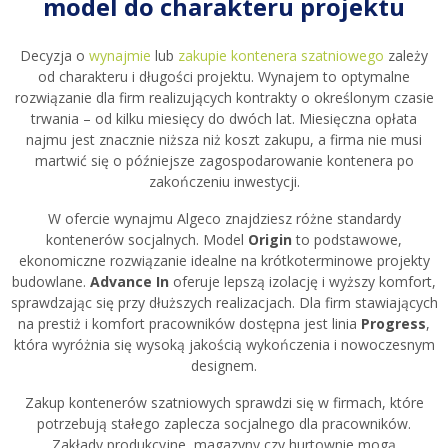
model do charakteru projektu
Decyzja o
wynajmie
lub
zakupie kontenera szatniowego
zależy
od charakteru i długości projektu. Wynajem to optymalne
rozwiązanie dla firm realizujących kontrakty o określonym czasie
trwania – od kilku miesięcy do dwóch lat. Miesięczna opłata
najmu jest znacznie niższa niż koszt zakupu, a firma nie musi
martwić się o późniejsze zagospodarowanie kontenera po
zakończeniu inwestycji.
W ofercie wynajmu Algeco znajdziesz różne standardy
kontenerów socjalnych. Model
Origin
to podstawowe,
ekonomiczne rozwiązanie idealne na krótkoterminowe projekty
budowlane.
Advance In
oferuje lepszą izolację i wyższy komfort,
sprawdzając się przy dłuższych realizacjach. Dla firm stawiających
na prestiż i komfort pracowników dostępna jest linia
Progress
,
która wyróżnia się wysoką jakością wykończenia i nowoczesnym
designem.
Zakup kontenerów szatniowych sprawdzi się w firmach, które
potrzebują stałego zaplecza socjalnego dla pracowników.
Zakłady produkcyjne, magazyny czy hurtownie mogą