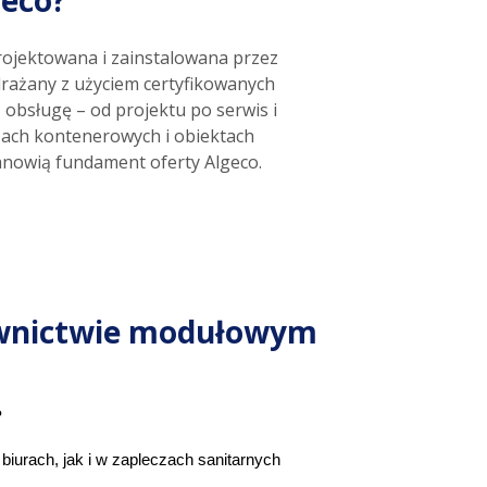
geco?
projektowana i zainstalowana przez
drażany z użyciem certyfikowanych
bsługę – od projektu po serwis i
czach kontenerowych i obiektach
tanowią fundament oferty Algeco.
downictwie modułowym
?
urach, jak i w zapleczach sanitarnych 