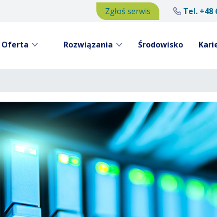
Zgłoś serwis
Tel.
+48 
Oferta
Rozwiązania
Środowisko
Kari
Przejdź
do
treści