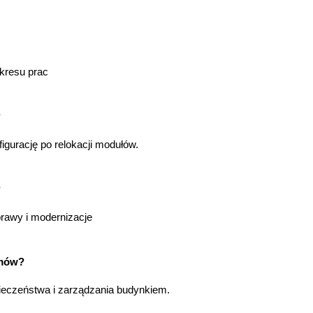
akresu prac
?
gurację po relokacji modułów.
?
prawy i modernizacje
rmów?
ieczeństwa i zarządzania budynkiem.