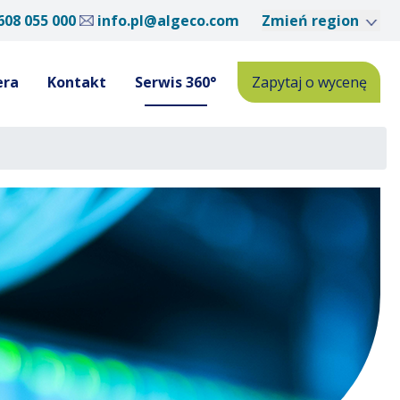
608 055 000
info.pl@algeco.com
Zmień region
era
Kontakt
Serwis 360°
Zapytaj o wycenę