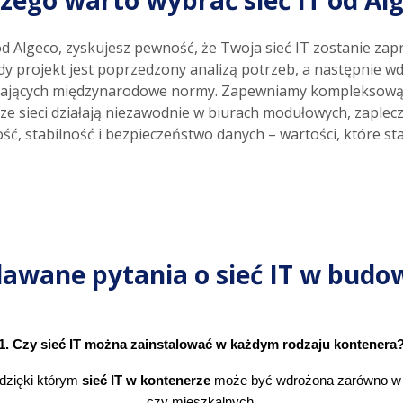
zego warto wybrać sieć IT od Al
d Algeco, zyskujesz pewność, że Twoja sieć IT zostanie za
dy projekt jest poprzedzony analizą potrzeb, a następnie w
iających międzynarodowe normy. Zapewniamy kompleksową o
ze sieci działają niezawodnie w biurach modułowych, zaple
ć, stabilność i bezpieczeństwo danych – wartości, które s
adawane pytania o sieć IT w bu
1. Czy sieć IT można zainstalować w każdym rodzaju kontenera
dzięki którym 
sieć IT w kontenerze
 może być wdrożona zarówno w bi
czy mieszkalnych.