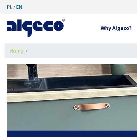
PL
EN
Why Algeco?
Breadcrumb
Home