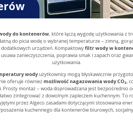
nerów
y wody do kontenerów
, które łączą wygodę użytkowania z t
datną do picia wodę o wybranej temperaturze – zimną, gorąc
czy dodatkowych urządzeń. Kompaktowy
filtr wody w konten
y usuwa zanieczyszczenia, poprawia smak i zapach oraz gwa
użytkowania.
emperatury wody
użytkownicy mogą błyskawicznie przygotowa
nie oferuje również
możliwość nagazowania wody CO₂
, 
ni. Prosty montaż – woda doprowadzana jest bezpośrednio od
atwo zintegrować z dowolnym zapleczem kuchennym. To roz
yjętymi przez Algeco zasadami dotyczącymi stosowania ene
posażenia kuchennego dla kontenerów biurowych, socjalnyc