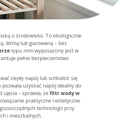
roską o środowisko. To ekologiczne
ą, letnią lub gazowaną – bez
erze
typu
mini
wyposażony jest w
rantuje pełne bezpieczeństwo
ć ciepły napój lub schłodzić się
co pozwala uzyskać napój idealny do
 ujęcia – sprawia, że
filtr wody w
wiązanie praktyczne i estetyczne.
rgooszczędnych technologii przy
h i mieszkalnych.