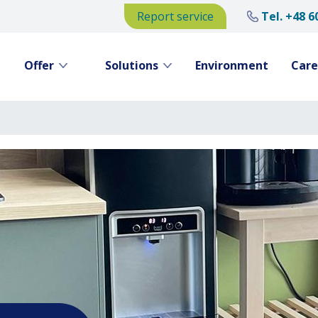
Report service
Tel.
+48 6
Offer
Solutions
Environment
Care
Skip
to
main
content