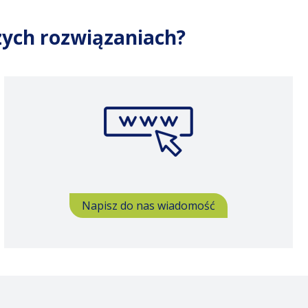
szych rozwiązaniach?
Napisz do nas wiadomość