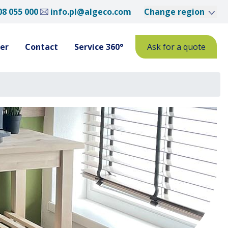
08 055 000
info.pl@algeco.com
Change region
er
Contact
Service 360°
Ask for a quote