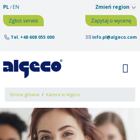
Przejdź
PL
EN
Zmień region
do
treści
Zgłoś serwis
Zapytaj o wycenę
Tel.
+48 608 055 000
info.pl@algeco.com
Ścieżka
Strona główna
Kariera w Algeco
nawigacyjna