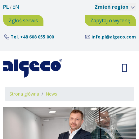
Przejdź
PL
EN
Zmień region
do
treści
Zgłoś serwis
Zapytaj o wycenę
Tel.
+48 608 055 000
info.pl@algeco.com
Ścieżka
Strona główna
News
nawigacyjna