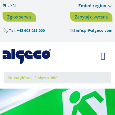
Przejdź
PL
EN
Zmień region
do
treści
Zgłoś serwis
Zapytaj o wycenę
Tel.
+48 608 055 000
info.pl@algeco.com
Ścieżka
Strona główna
Algeco 360°
nawigacyjna