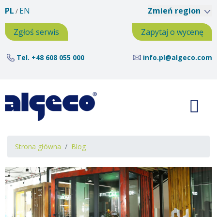
Przejdź
PL
EN
Zmień region
do
treści
Zgłoś serwis
Zapytaj o wycenę
Tel.
+48 608 055 000
info.pl@algeco.com
Ścieżka
Strona główna
Blog
nawigacyjna