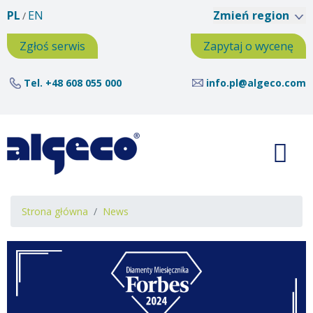
Przejdź
PL
EN
Zmień region
do
treści
Zgłoś serwis
Zapytaj o wycenę
Tel.
+48 608 055 000
info.pl@algeco.com
Ścieżka
Strona główna
News
nawigacyjna