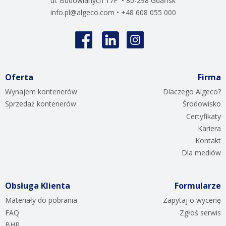
ul. Budowlanych 17F • 80-298 Gdańsk
info.pl@algeco.com
• +48 608 055 000
Oferta
Firma
Wynajem kontenerów
Dlaczego Algeco?
Sprzedaż kontenerów
Środowisko
Certyfikaty
Kariera
Kontakt
Dla mediów
Obsługa Klienta
Formularze
Materiały do pobrania
Zapytaj o wycenę
FAQ
Zgłoś serwis
BHP